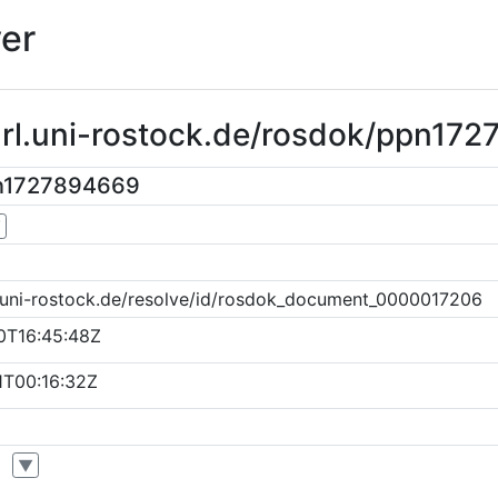
er
purl.uni-rostock.de/rosdok/ppn17
pn1727894669
▼
k.uni-rostock.de/resolve/id/rosdok_document_0000017206
0T16:45:48Z
1T00:16:32Z
▼