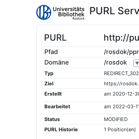
PURL Serv
PURL
http://
Pfad
/rosdok/p
Domäne
/rosdok
Typ
REDIRECT_302
Ziel
https://rosdo
Erstellt
am
2020-12-3
Bearbeitet
am
2022-03-1
Status
MODIFIED
PURL Historie
1
Position(en)