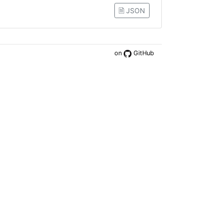
🗎 JSON
on
GitHub