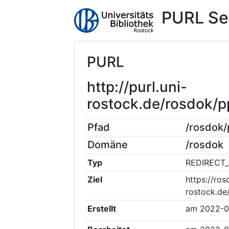
PURL Se
PURL
http://purl.uni-
rostock.de/rosdok/
Pfad
/rosdok
Domäne
/rosdok
Typ
REDIRECT_
Ziel
https://ros
rostock.de
Erstellt
am
2022-0