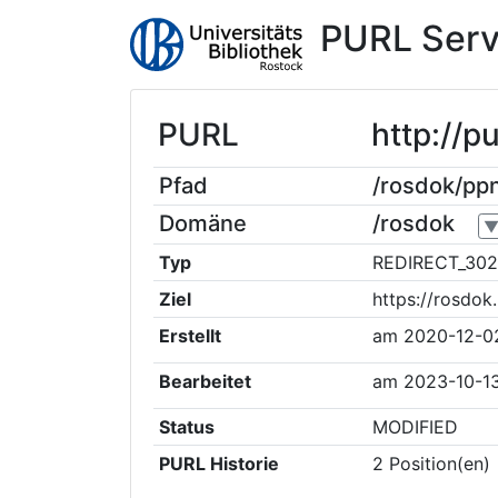
PURL Serv
PURL
http://
Pfad
/rosdok/p
Domäne
/rosdok
Typ
REDIRECT_302
Ziel
https://rosdo
Erstellt
am
2020-12-0
Bearbeitet
am
2023-10-13
Status
MODIFIED
PURL Historie
2
Position(en)