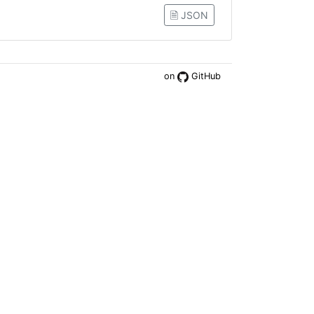
🗎 JSON
on
GitHub