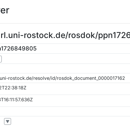
er
purl.uni-rostock.de/rosdok/ppn17
pn1726849805
▼
k.uni-rostock.de/resolve/id/rosdok_document_0000017162
2T22:38:18Z
T16:11:57.636Z
▼