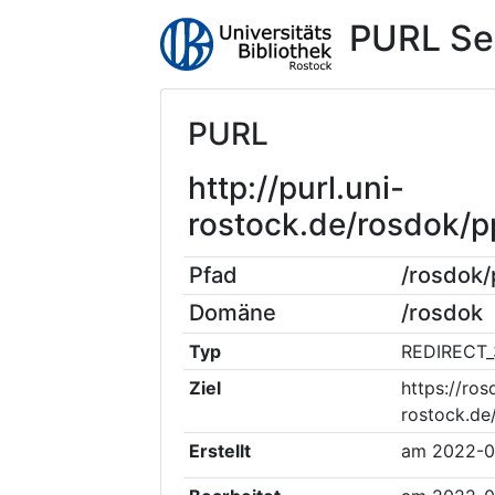
PURL Se
PURL
http://purl.uni-
rostock.de/rosdok/
Pfad
/rosdok
Domäne
/rosdok
Typ
REDIRECT_
Ziel
https://ros
rostock.de
Erstellt
am
2022-0