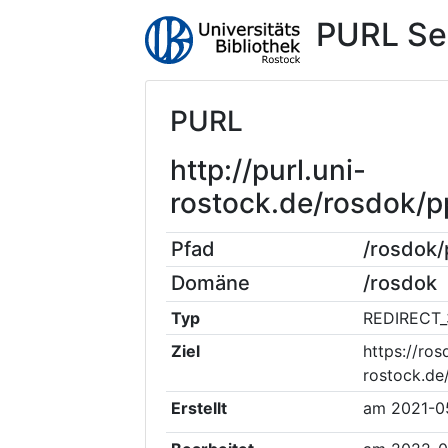
PURL Se
PURL
http://purl.uni-
rostock.de/rosdok/
Pfad
/rosdok
Domäne
/rosdok
Typ
REDIRECT_
Ziel
https://ros
rostock.de
Erstellt
am
2021-0