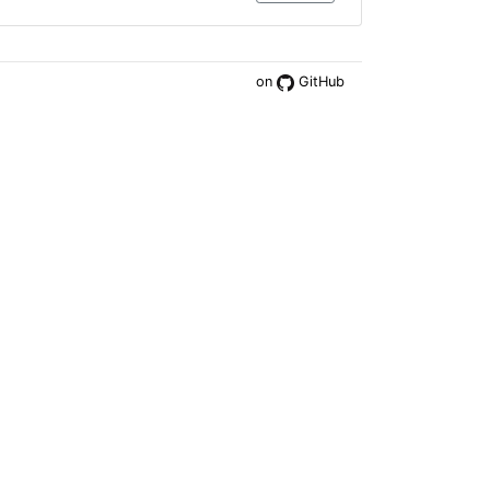
on
GitHub