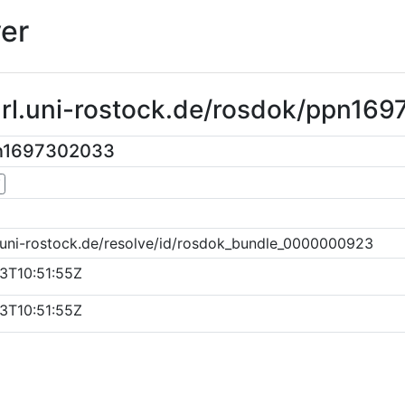
er
purl.uni-rostock.de/rosdok/ppn16
pn1697302033
▼
k.uni-rostock.de/resolve/id/rosdok_bundle_0000000923
3T10:51:55Z
3T10:51:55Z