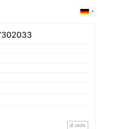
97302033
🗎 JSON