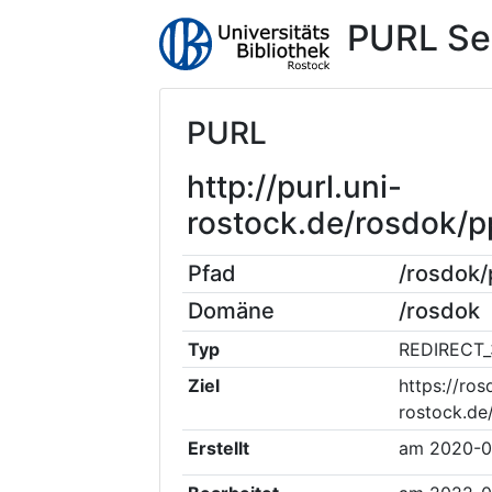
PURL Se
PURL
http://purl.uni-
rostock.de/rosdok/
Pfad
/rosdok
Domäne
/rosdok
Typ
REDIRECT_
Ziel
https://ros
rostock.de
Erstellt
am
2020-0