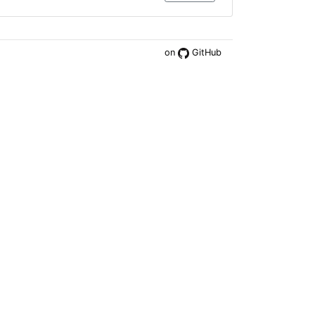
on
GitHub