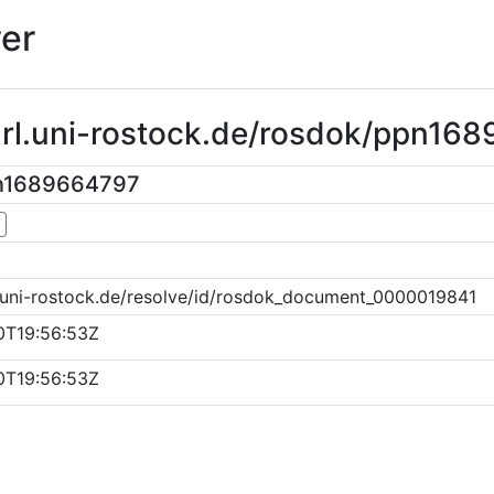
er
purl.uni-rostock.de/rosdok/ppn16
pn1689664797
▼
k.uni-rostock.de/resolve/id/rosdok_document_0000019841
0T19:56:53Z
0T19:56:53Z