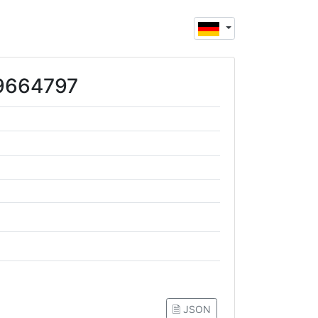
89664797
🗎 JSON