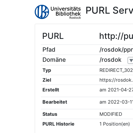
PURL Serv
PURL
http://
Pfad
/rosdok/p
Domäne
/rosdok
Typ
REDIRECT_302
Ziel
https://rosdo
Erstellt
am
2021-04-2
Bearbeitet
am
2022-03-1
Status
MODIFIED
PURL Historie
1
Position(en)