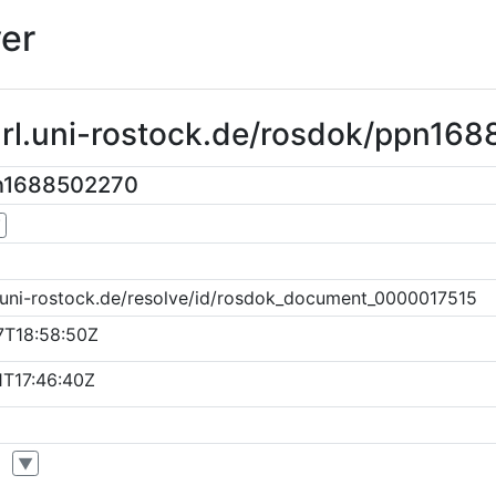
er
purl.uni-rostock.de/rosdok/ppn16
pn1688502270
▼
k.uni-rostock.de/resolve/id/rosdok_document_0000017515
7T18:58:50Z
1T17:46:40Z
▼