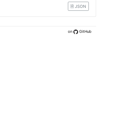
🗎 JSON
on
GitHub