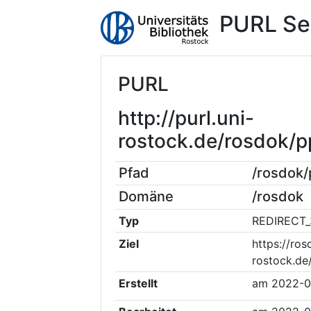
PURL Se
PURL
http://purl.uni-
rostock.de/rosdok/
Pfad
/rosdok
Domäne
/rosdok
Typ
REDIRECT_
Ziel
https://ros
rostock.de
Erstellt
am
2022-0