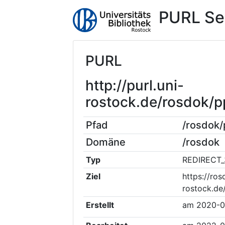
PURL Se
PURL
http://purl.uni-
rostock.de/rosdok/
Pfad
/rosdok
Domäne
/rosdok
Typ
REDIRECT_
Ziel
https://ros
rostock.de
Erstellt
am
2020-0