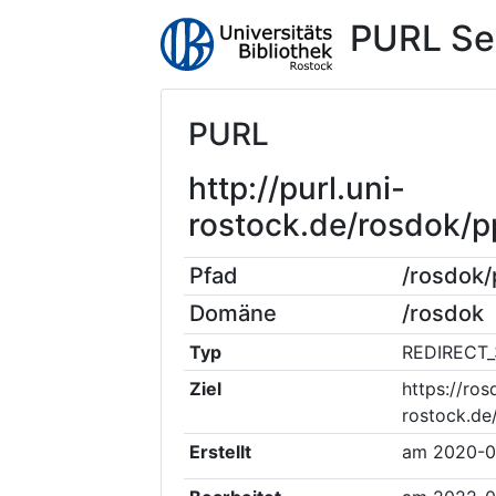
PURL Se
PURL
http://purl.uni-
rostock.de/rosdok/
Pfad
/rosdok
Domäne
/rosdok
Typ
REDIRECT_
Ziel
https://ros
rostock.de
Erstellt
am
2020-0