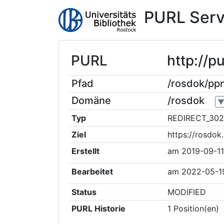
PURL Serv
PURL
http://p
Pfad
/rosdok/pp
Domäne
/rosdok
Typ
REDIRECT_302
Ziel
https://rosdo
Erstellt
am
2019-09-11
Bearbeitet
am
2022-05-1
Status
MODIFIED
PURL Historie
1
Position(en)