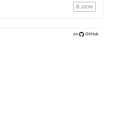
🗎 JSON
on
GitHub