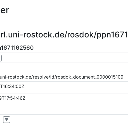
er
url.uni-rostock.de/rosdok/ppn16
n1671162560
▼
k.uni-rostock.de/resolve/id/rosdok_document_0000015109
T16:34:00Z
9T17:54:46Z
▼