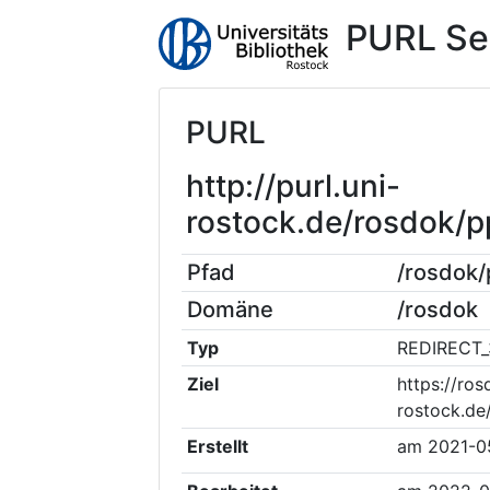
PURL Se
PURL
http://purl.uni-
rostock.de/rosdok/
Pfad
/rosdok
Domäne
/rosdok
Typ
REDIRECT_
Ziel
https://ros
rostock.de
Erstellt
am
2021-0