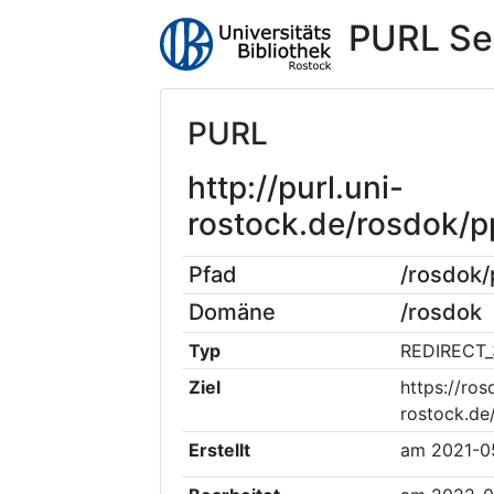
PURL Se
PURL
http://purl.uni-
rostock.de/rosdok/
Pfad
/rosdok
Domäne
/rosdok
Typ
REDIRECT_
Ziel
https://ros
rostock.de
Erstellt
am
2021-0