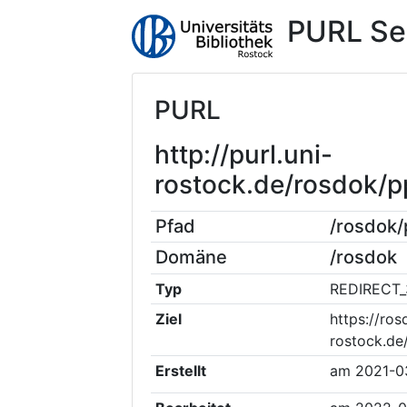
PURL Se
PURL
http://purl.uni-
rostock.de/rosdok
Pfad
/rosdok
Domäne
/rosdok
Typ
REDIRECT_
Ziel
https://ros
rostock.de
Erstellt
am
2021-0