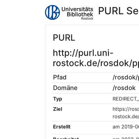
PURL Se
PURL
http://purl.uni-
rostock.de/rosdok/
Pfad
/rosdok
Domäne
/rosdok
Typ
REDIRECT_
Ziel
https://ros
rostock.de
Erstellt
am
2019-0