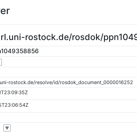
er
purl.uni-rostock.de/rosdok/ppn10
pn1049358856
▼
k.uni-rostock.de/resolve/id/rosdok_document_0000016252
1T23:09:35Z
5T23:06:54Z
▼