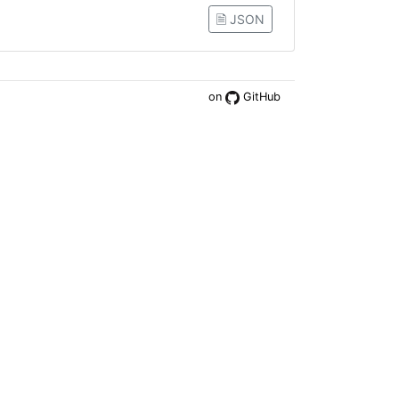
🗎 JSON
on
GitHub