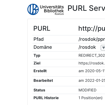
PURL Serv
PURL
http://
Pfad
/rosdok/p
Domäne
/rosdok
Typ
REDIRECT_302
Ziel
https://rosdo
Erstellt
am
2020-05-1
Bearbeitet
am
2022-01-2
Status
MODIFIED
PURL Historie
1
Position(en)