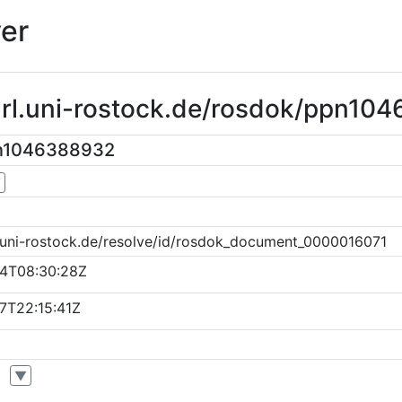
er
purl.uni-rostock.de/rosdok/ppn10
pn1046388932
▼
k.uni-rostock.de/resolve/id/rosdok_document_0000016071
4T08:30:28Z
7T22:15:41Z
▼