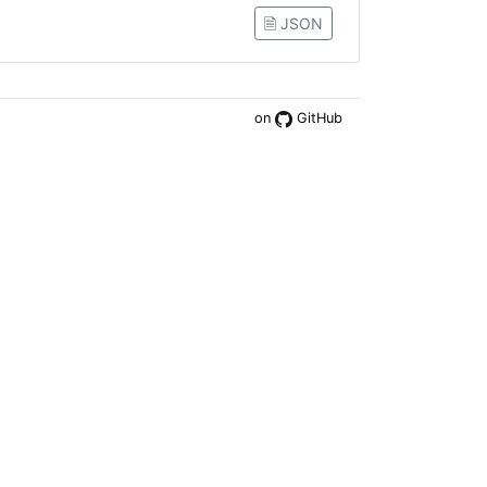
🗎 JSON
on
GitHub