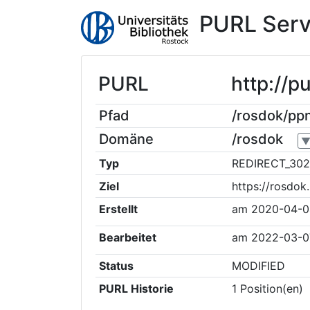
PURL Serv
PURL
http://
Pfad
/rosdok/p
Domäne
/rosdok
Typ
REDIRECT_302
Ziel
https://rosdo
Erstellt
am
2020-04-0
Bearbeitet
am
2022-03-0
Status
MODIFIED
PURL Historie
1
Position(en)