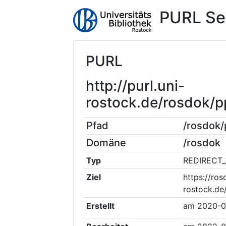
PURL Se
PURL
http://purl.uni-
rostock.de/rosdok/
Pfad
/rosdok
Domäne
/rosdok
Typ
REDIRECT_
Ziel
https://ros
rostock.de
Erstellt
am
2020-0