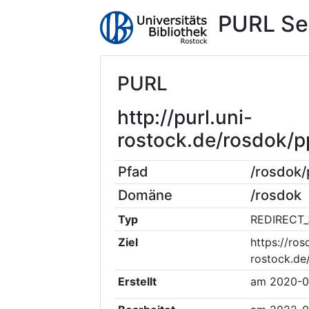
PURL Se
PURL
http://purl.uni-
rostock.de/rosdok/
Pfad
/rosdok
Domäne
/rosdok
Typ
REDIRECT_
Ziel
https://ros
rostock.de
Erstellt
am
2020-0