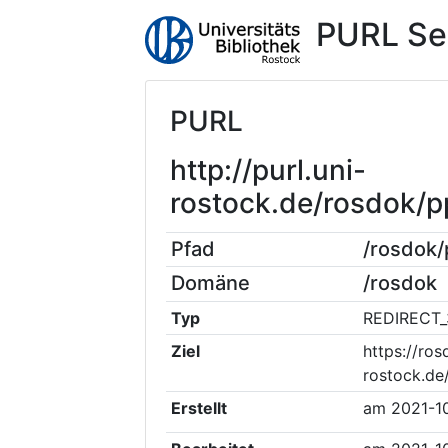
PURL Se
PURL
http://purl.uni-
rostock.de/rosdok/
Pfad
/rosdok
Domäne
/rosdok
Typ
REDIRECT_
Ziel
https://ros
rostock.de
Erstellt
am
2021-1