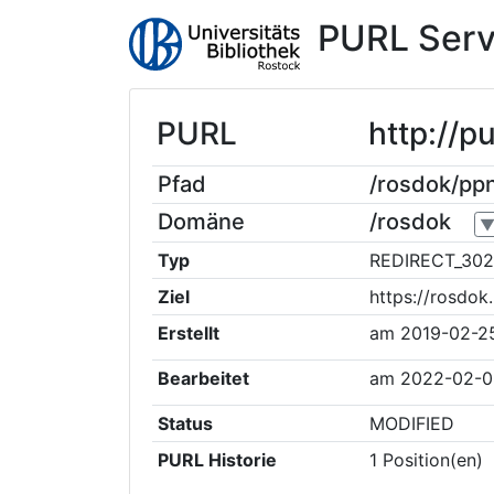
PURL Serv
PURL
http://
Pfad
/rosdok/p
Domäne
/rosdok
Typ
REDIRECT_302
Ziel
https://rosdo
Erstellt
am
2019-02-25
Bearbeitet
am
2022-02-0
Status
MODIFIED
PURL Historie
1
Position(en)