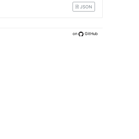
🗎 JSON
on
GitHub