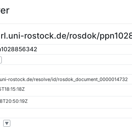
er
purl.uni-rostock.de/rosdok/ppn10
pn1028856342
▼
k.uni-rostock.de/resolve/id/rosdok_document_0000014732
T18:15:18Z
8T20:50:19Z
▼