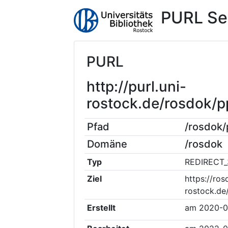
PURL Se
PURL
http://purl.uni-
rostock.de/rosdok
Pfad
/rosdok
Domäne
/rosdok
Typ
REDIRECT_
Ziel
https://ros
rostock.de
Erstellt
am
2020-0