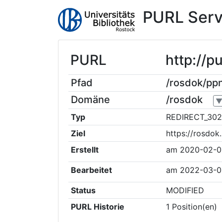
PURL Serv
PURL
http://p
Pfad
/rosdok/pp
Domäne
/rosdok
Typ
REDIRECT_302
Ziel
https://rosdo
Erstellt
am
2020-02-0
Bearbeitet
am
2022-03-0
Status
MODIFIED
PURL Historie
1
Position(en)