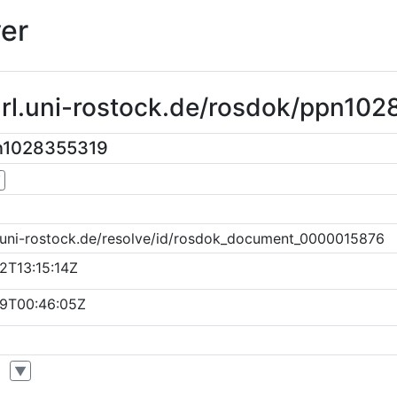
er
url.uni-rostock.de/rosdok/ppn10
n1028355319
▼
k.uni-rostock.de/resolve/id/rosdok_document_0000015876
2T13:15:14Z
9T00:46:05Z
▼