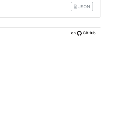
🗎 JSON
on
GitHub