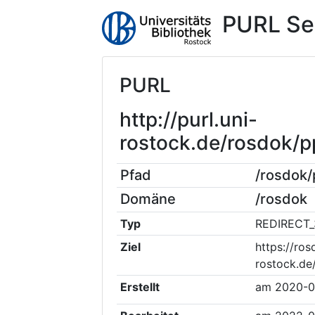
PURL Se
PURL
http://purl.uni-
rostock.de/rosdok/
Pfad
/rosdok
Domäne
/rosdok
Typ
REDIRECT_
Ziel
https://ros
rostock.de
Erstellt
am
2020-0