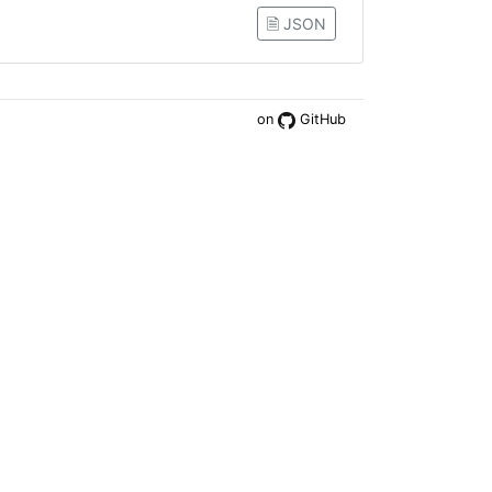
🗎 JSON
on
GitHub