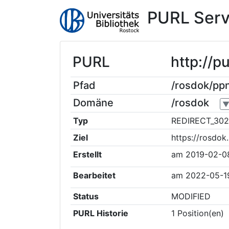
PURL Serv
PURL
http://p
Pfad
/rosdok/pp
Domäne
/rosdok
Typ
REDIRECT_302
Ziel
https://rosdo
Erstellt
am
2019-02-0
Bearbeitet
am
2022-05-1
Status
MODIFIED
PURL Historie
1
Position(en)