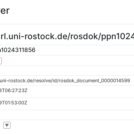
er
url.uni-rostock.de/rosdok/ppn10
n1024311856
▼
k.uni-rostock.de/resolve/id/rosdok_document_0000014599
8T06:27:23Z
9T01:53:00Z
▼