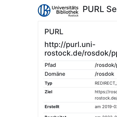
PURL Se
PURL
http://purl.uni-
rostock.de/rosdok/
Pfad
/rosdok
Domäne
/rosdok
Typ
REDIRECT_
Ziel
https://ros
rostock.de
Erstellt
am
2019-0