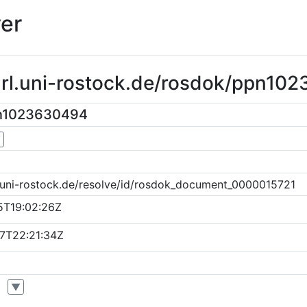
er
purl.uni-rostock.de/rosdok/ppn10
pn1023630494
▼
k.uni-rostock.de/resolve/id/rosdok_document_0000015721
5T19:02:26Z
7T22:21:34Z
▼