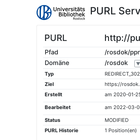
PURL Serv
PURL
http://
Pfad
/rosdok/p
Domäne
/rosdok
Typ
REDIRECT_302
Ziel
https://rosdo
Erstellt
am
2020-01-2
Bearbeitet
am
2022-03-0
Status
MODIFIED
PURL Historie
1
Position(en)