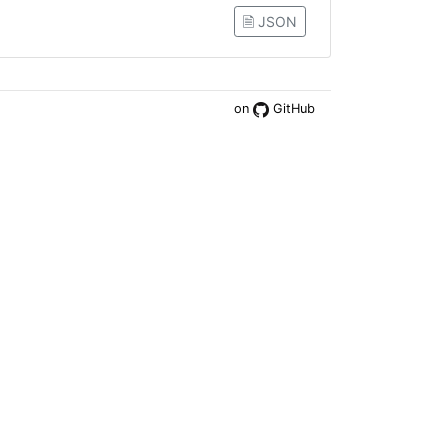
🗎 JSON
on
GitHub