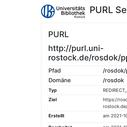
PURL Se
PURL
http://purl.uni-
rostock.de/rosdok/
Pfad
/rosdok
Domäne
/rosdok
Typ
REDIRECT_
Ziel
https://ros
rostock.de
Erstellt
am
2021-1