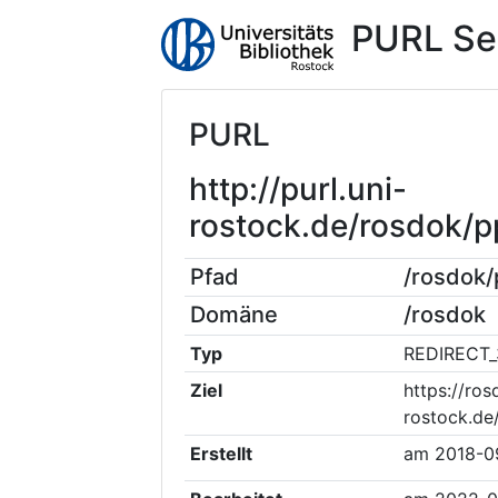
PURL Se
PURL
http://purl.uni-
rostock.de/rosdok/
Pfad
/rosdok
Domäne
/rosdok
Typ
REDIRECT_
Ziel
https://ros
rostock.de
Erstellt
am
2018-0