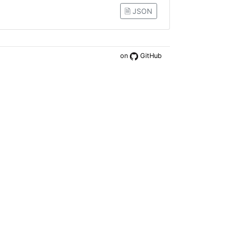
🗎 JSON
on
GitHub