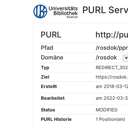
PURL Serv
PURL
http://p
Pfad
/rosdok/pp
Domäne
/rosdok
Typ
REDIRECT_302
Ziel
https://rosdo
Erstellt
am
2018-03-12
Bearbeitet
am
2022-03-3
Status
MODIFIED
PURL Historie
1
Position(en)