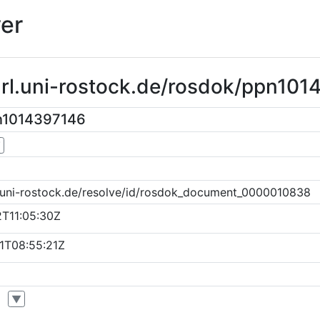
er
url.uni-rostock.de/rosdok/ppn10
n1014397146
▼
k.uni-rostock.de/resolve/id/rosdok_document_0000010838
T11:05:30Z
1T08:55:21Z
▼