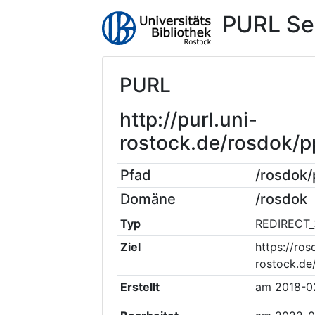
PURL Se
PURL
http://purl.uni-
rostock.de/rosdok/
Pfad
/rosdok
Domäne
/rosdok
Typ
REDIRECT_
Ziel
https://ros
rostock.de
Erstellt
am
2018-0