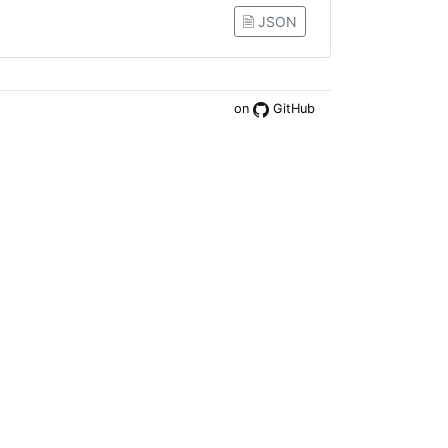
🗎 JSON
on
GitHub