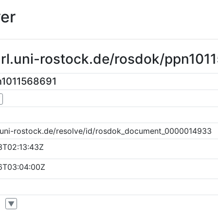
er
url.uni-rostock.de/rosdok/ppn10
n1011568691
▼
k.uni-rostock.de/resolve/id/rosdok_document_0000014933
3T02:13:43Z
6T03:04:00Z
▼