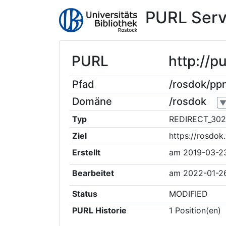
PURL Serv
PURL
http://p
Pfad
/rosdok/pp
Domäne
/rosdok
Typ
REDIRECT_302
Ziel
https://rosdo
Erstellt
am
2019-03-2
Bearbeitet
am
2022-01-2
Status
MODIFIED
PURL Historie
1
Position(en)