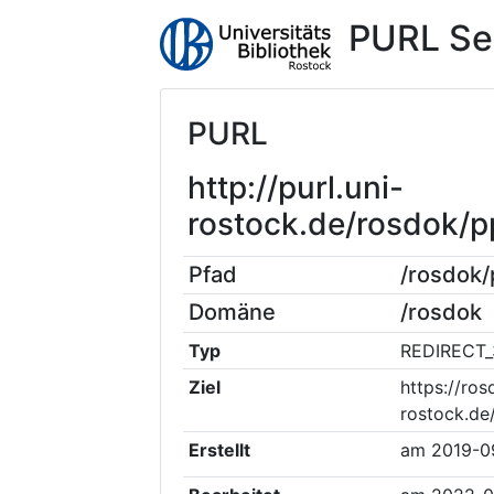
PURL Se
PURL
http://purl.uni-
rostock.de/rosdok/
Pfad
/rosdok
Domäne
/rosdok
Typ
REDIRECT_
Ziel
https://ros
rostock.de
Erstellt
am
2019-0