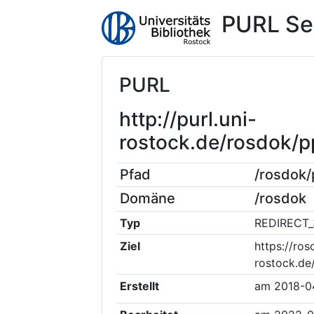
PURL Se
PURL
http://purl.uni-
rostock.de/rosdok
Pfad
/rosdok
Domäne
/rosdok
Typ
REDIRECT_
Ziel
https://ros
rostock.de
Erstellt
am
2018-0