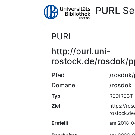
PURL Se
PURL
http://purl.uni-
rostock.de/rosdok/
Pfad
/rosdok
Domäne
/rosdok
Typ
REDIRECT_
Ziel
https://ros
rostock.de
Erstellt
am
2018-0