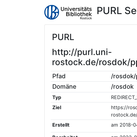
PURL Se
PURL
http://purl.uni-
rostock.de/rosdok
Pfad
/rosdok
Domäne
/rosdok
Typ
REDIRECT_
Ziel
https://ros
rostock.de
Erstellt
am
2018-0