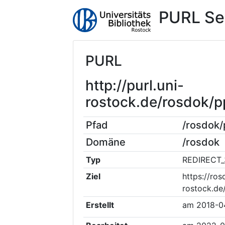
PURL Se
PURL
http://purl.uni-
rostock.de/rosdok/
Pfad
/rosdok
Domäne
/rosdok
Typ
REDIRECT_
Ziel
https://ros
rostock.de
Erstellt
am
2018-0