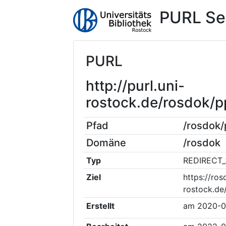
PURL Se
PURL
http://purl.uni-
rostock.de/rosdok
Pfad
/rosdok
Domäne
/rosdok
Typ
REDIRECT_
Ziel
https://ros
rostock.de
Erstellt
am
2020-0