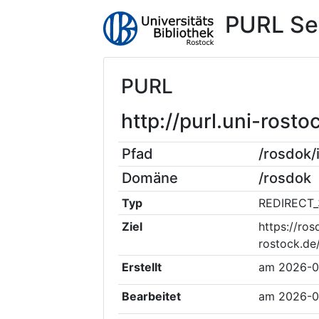
PURL Se
PURL
http://purl.uni-ros
Pfad
/rosdok
Domäne
/rosdok
Typ
REDIRECT_
Ziel
https://ros
rostock.d
Erstellt
am
2026-0
Bearbeitet
am
2026-0