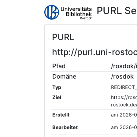
PURL Se
PURL
http://purl.uni-ros
Pfad
/rosdok
Domäne
/rosdok
Typ
REDIRECT_
Ziel
https://ros
rostock.de
Erstellt
am
2026-0
Bearbeitet
am
2026-0