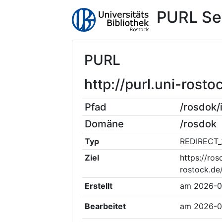
PURL Se
PURL
http://purl.uni-ros
Pfad
/rosdok
Domäne
/rosdok
Typ
REDIRECT_
Ziel
https://ros
rostock.de
Erstellt
am
2026-0
Bearbeitet
am
2026-0