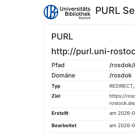
PURL Se
PURL
http://purl.uni-ros
Pfad
/rosdok
Domäne
/rosdok
Typ
REDIRECT_
Ziel
https://ros
rostock.de
Erstellt
am
2026-0
Bearbeitet
am
2026-0