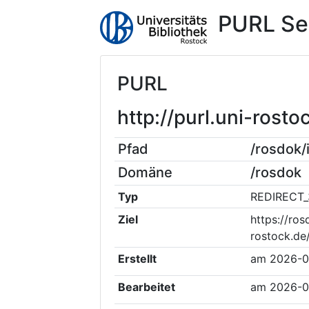
PURL Se
PURL
http://purl.uni-ros
Pfad
/rosdok
Domäne
/rosdok
Typ
REDIRECT_
Ziel
https://ros
rostock.d
Erstellt
am
2026-0
Bearbeitet
am
2026-0