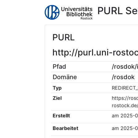
PURL Se
PURL
http://purl.uni-ros
Pfad
/rosdok
Domäne
/rosdok
Typ
REDIRECT_
Ziel
https://ros
rostock.de
Erstellt
am
2025-0
Bearbeitet
am
2025-0