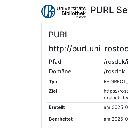
PURL Se
PURL
http://purl.uni-ros
Pfad
/rosdok
Domäne
/rosdok
Typ
REDIRECT_
Ziel
https://ros
rostock.de
Erstellt
am
2025-0
Bearbeitet
am
2025-0