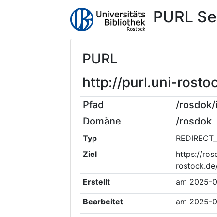
PURL Se
PURL
http://purl.uni-ros
Pfad
/rosdok
Domäne
/rosdok
Typ
REDIRECT_
Ziel
https://ros
rostock.de
Erstellt
am
2025-0
Bearbeitet
am
2025-0