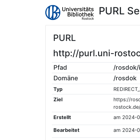
PURL Se
PURL
http://purl.uni-ros
Pfad
/rosdok
Domäne
/rosdok
Typ
REDIRECT_
Ziel
https://ros
rostock.de
Erstellt
am
2024-0
Bearbeitet
am
2024-0