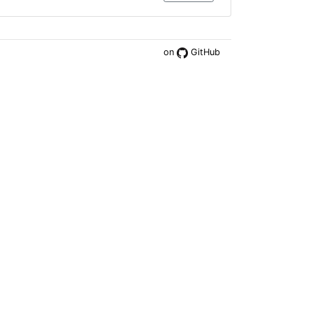
on
GitHub