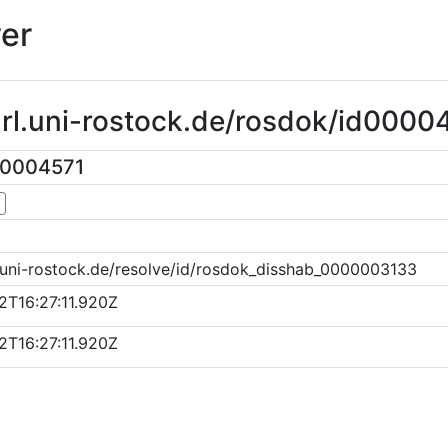
er
url.uni-rostock.de/rosdok/id0000
00004571
▼
.uni-rostock.de/resolve/id/rosdok_disshab_0000003133
T16:27:11.920Z
T16:27:11.920Z