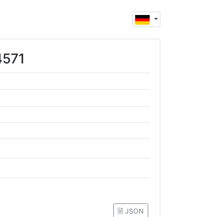
4571
🗎 JSON