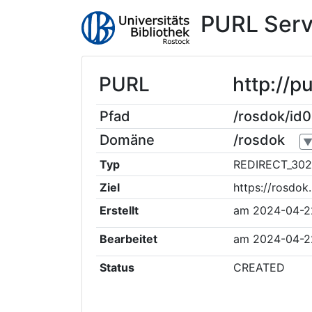
PURL Serv
PURL
http://p
Pfad
/rosdok/id
Domäne
/rosdok
Typ
REDIRECT_302
Ziel
https://rosdok
Erstellt
am
2024-04-22
Bearbeitet
am
2024-04-22
Status
CREATED